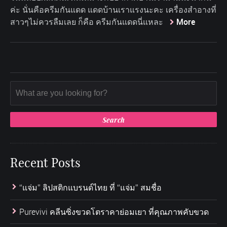
ค่ะ นั่นคือครีมกันแดด แดดบ้านเราแรงนะคะ เครื่องสำอางที่
สาวๆไม่ควรลืมเลย ก็คือ ครีมกันแดดนี่แหละ
More
Recent Posts
“แจ่ม” ลิปสติกแบรนด์ไทย ที่ “แจ่ม” สมชื่อ
Purevivi คลีนซิ่งขวดโตราคาย่อมเยา ที่คุณภาพคับขวด