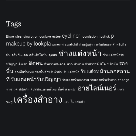
Tags
eyeliner
p-
Biore
cleansinglotion
cosluxe
estee
foundation
lipstick
makeup by lookpla
purevivi
swatchสี
ก้ามปูอสุรา
ครัมกันแดดสำหรับผิว
ช่างแต่งหน้า
มัน
ครีมกันแดด
คลีนซิ่งโลชั่น
คุมมัน
ช่างแต่งหน้ารับ
ติดทน
รอง
ปริญญา
ดินเผา
ทำความสะอาด
นาก
บัวบาน
บัวสวรรค์
บิโอเร
ผิวมัน
พื้น
รับแต่งหน้านอกสถาน
รองพื้นขั้นเทพ
รองพื้นสำหรับผิวมัน
รับแต่งหน้า
ที่
รับแต่งหน้ารับปริญญา
รับแต่งหน้าออกงาน
รับแต่งหน้าเจ้าสาว
ราคาถูก
อายไลน์เนอร์
ราชาวดี
ลิปสติก
ลิปสติกแบรนด์ไทย
ลิ้นจี่
ล้างหน้า
เกสร
เครื่องสำอาง
ชมพู่
แจ่ม
ไม่แพนด้า