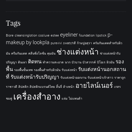
Tags
eyeliner
p-
Biore
cleansinglotion
cosluxe
estee
foundation
lipstick
makeup by lookpla
purevivi
swatchสี
ก้ามปูอสุรา
ครัมกันแดดสำหรับผิว
ช่างแต่งหน้า
มัน
ครีมกันแดด
คลีนซิ่งโลชั่น
คุมมัน
ช่างแต่งหน้ารับ
ติดทน
รอง
ปริญญา
ดินเผา
ทำความสะอาด
นาก
บัวบาน
บัวสวรรค์
บิโอเร
ผิวมัน
พื้น
รับแต่งหน้านอกสถาน
รองพื้นขั้นเทพ
รองพื้นสำหรับผิวมัน
รับแต่งหน้า
ที่
รับแต่งหน้ารับปริญญา
รับแต่งหน้าออกงาน
รับแต่งหน้าเจ้าสาว
ราคาถูก
อายไลน์เนอร์
ราชาวดี
ลิปสติก
ลิปสติกแบรนด์ไทย
ลิ้นจี่
ล้างหน้า
เกสร
เครื่องสำอาง
ชมพู่
แจ่ม
ไม่แพนด้า